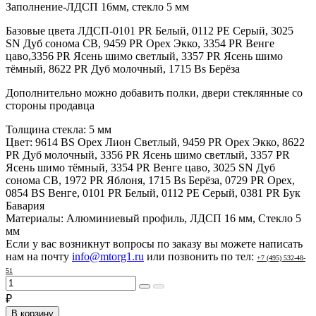
Заполнение-ЛДСП 16мм, стекло 5 мм
Базовые цвета ЛДСП-0101 PR Белый, 0112 PE Серый, 3025
SN Дуб сонома СВ, 9459 PR Орех Экко, 3354 PR Венге
цаво,3356 PR Ясень шимо светлый, 3357 PR Ясень шимо
тёмный, 8622 PR Дуб молочный, 1715 Bs Берёза
Дополнительно можно добавить полки, двери стеклянные со
стороны продавца
Толщина стекла:
5 мм
Цвет:
9614 BS Орех Лион Светлый, 9459 PR Орех Экко, 8622
PR Дуб молочный, 3356 PR Ясень шимо светлый, 3357 PR
Ясень шимо тёмный, 3354 PR Венге цаво, 3025 SN Дуб
сонома СВ, 1972 PR Яблоня, 1715 Bs Берёза, 0729 PR Орех,
0854 BS Венге, 0101 PR Белый, 0112 PE Серый, 0381 PR Бук
Бавария
Материалы:
Алюминиевый профиль, ЛДСП 16 мм, Стекло 5
мм
Если у вас возникнут вопросы по заказу вы можете написать
нам на почту
info@mtorg1.ru
или позвонить по тел:
+7 (495) 532-48-
51
₽
В корзину