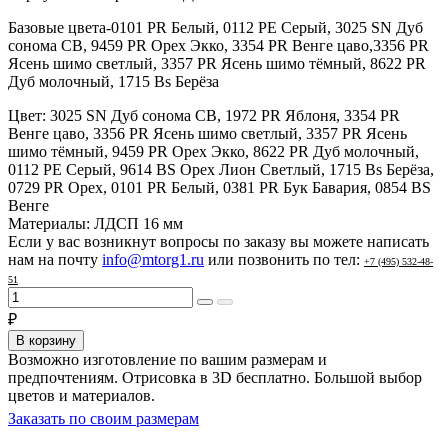
Базовые цвета-0101 PR Белый, 0112 PE Серый, 3025 SN Дуб
сонома СВ, 9459 PR Орех Экко, 3354 PR Венге цаво,3356 PR
Ясень шимо светлый, 3357 PR Ясень шимо тёмный, 8622 PR
Дуб молочный, 1715 Bs Берёза
Цвет:
3025 SN Дуб сонома СВ, 1972 PR Яблоня, 3354 PR
Венге цаво, 3356 PR Ясень шимо светлый, 3357 PR Ясень
шимо тёмный, 9459 PR Орех Экко, 8622 PR Дуб молочный,
0112 PE Серый, 9614 BS Орех Лион Светлый, 1715 Bs Берёза,
0729 PR Орех, 0101 PR Белый, 0381 PR Бук Бавария, 0854 BS
Венге
Материалы:
ЛДСП 16 мм
Если у вас возникнут вопросы по заказу вы можете написать
нам на почту
info@mtorg1.ru
или позвонить по тел:
+7 (495) 532-48-
51
₽
В корзину
Возможно изготовление по вашим размерам и
предпочтениям. Отрисовка в 3D бесплатно. Большой выбор
цветов и материалов.
Заказать по своим размерам