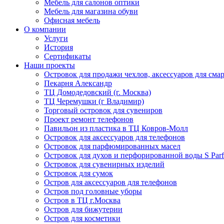
Мебель для салонов оптики
Мебель для магазина обуви
Офисная мебель
О компании
Услуги
История
Сертификаты
Наши проекты
Островок для продажи чехлов, аксессуаров для сма
Пекарня Александр
ТЦ Домодедовский (г. Москва)
ТЦ Черемушки (г Владимир)
Торговый островок для сувениров
Проект ремонт телефонов
Павильон из пластика в ТЦ Ковров-Молл
Островок для аксессуаров для телефонов
Островок для парфюмированных масел
Островок для духов и перфорированной воды S Par
Островок для сувенирных изделий
Островок для сумок
Остров для аксессуаров для телефонов
Остров под головные уборы
Остров в ТЦ г.Москва
Остров для бижутерии
Остров для косметики