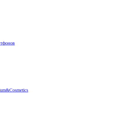
ртфонов
fum&Cosmetics