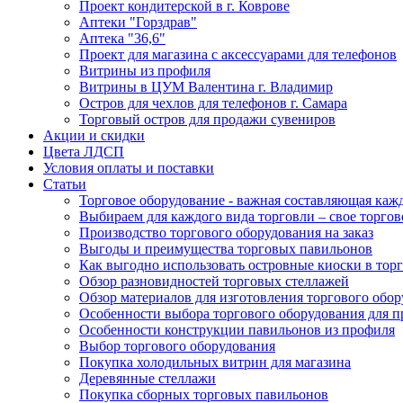
Проект кондитерской в г. Коврове
Аптеки "Горздрав"
Аптека "36,6"
Проект для магазина с аксессуарами для телефонов
Витрины из профиля
Витрины в ЦУМ Валентина г. Владимир
Остров для чехлов для телефонов г. Самара
Торговый остров для продажи сувениров
Акции и скидки
Цвета ЛДСП
Условия оплаты и поставки
Статьи
Торговое оборудование - важная составляющая каж
Выбираем для каждого вида торговли – свое торгов
Производство торгового оборудования на заказ
Выгоды и преимущества торговых павильонов
Как выгодно использовать островные киоски в торг
Обзор разновидностей торговых стеллажей
Обзор материалов для изготовления торгового обо
Особенности выбора торгового оборудования для 
Особенности конструкции павильонов из профиля
Выбор торгового оборудования
Покупка холодильных витрин для магазина
Деревянные стеллажи
Покупка сборных торговых павильонов