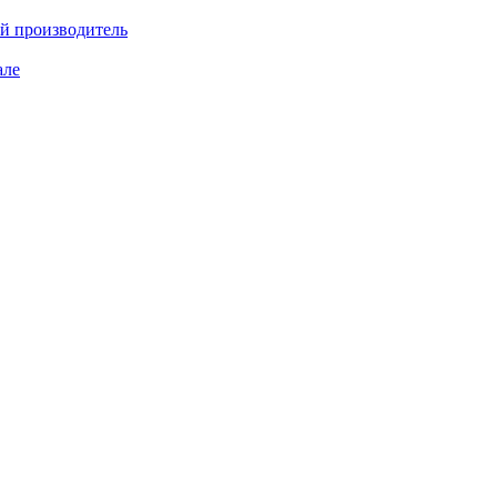
ий производитель
але